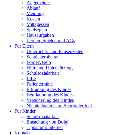
Allgemeines
Ablauf
Meinung
Kosten
Mittagessen
Speiseplan
Hausaufgaben
Lernen, Spielen und AGs
Für Eltern
Unterrichts- und Pausenzeiten
Schulelternbeirat
Förderverein
Hilfe und Unterstützung
Schulsozialarbeit
JuLe
Ferientermine
Erkrankung des Kindes
Beurlaubung des Kindes
Versicherung des Kindes
Nichtteilnahme am Sportunterricht
Für Kinder
Schulsozialarbeit
Entstehung von Dolgi
Tipps für’s Internet
Kontakt