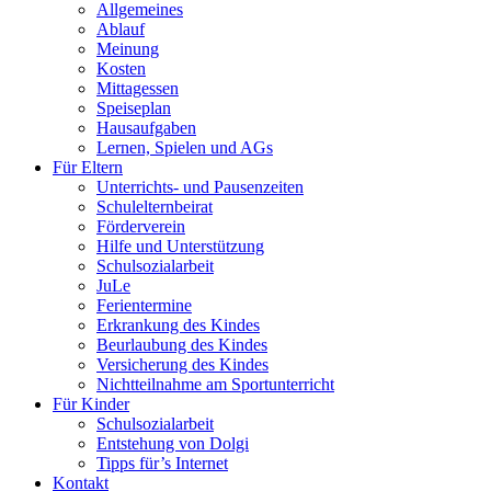
Allgemeines
Ablauf
Meinung
Kosten
Mittagessen
Speiseplan
Hausaufgaben
Lernen, Spielen und AGs
Für Eltern
Unterrichts- und Pausenzeiten
Schulelternbeirat
Förderverein
Hilfe und Unterstützung
Schulsozialarbeit
JuLe
Ferientermine
Erkrankung des Kindes
Beurlaubung des Kindes
Versicherung des Kindes
Nichtteilnahme am Sportunterricht
Für Kinder
Schulsozialarbeit
Entstehung von Dolgi
Tipps für’s Internet
Kontakt