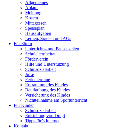
Allgemeines
Ablauf
Meinung
Kosten
Mittagessen
Speiseplan
Hausaufgaben
Lernen, Spielen und AGs
Für Eltern
Unterrichts- und Pausenzeiten
Schulelternbeirat
Förderverein
Hilfe und Unterstützung
Schulsozialarbeit
JuLe
Ferientermine
Erkrankung des Kindes
Beurlaubung des Kindes
Versicherung des Kindes
Nichtteilnahme am Sportunterricht
Für Kinder
Schulsozialarbeit
Entstehung von Dolgi
Tipps für’s Internet
Kontakt