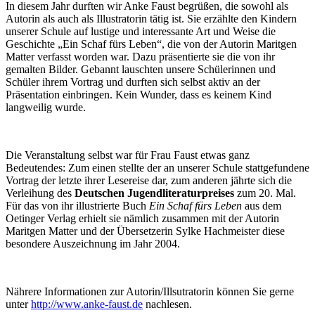
In diesem Jahr durften wir Anke Faust begrüßen, die sowohl als
Autorin als auch als Illustratorin tätig ist. Sie erzählte den Kindern
unserer Schule auf lustige und interessante Art und Weise die
Geschichte „Ein Schaf fürs Leben“, die von der Autorin Maritgen
Matter verfasst worden war. Dazu präsentierte sie die von ihr
gemalten Bilder. Gebannt lauschten unsere Schülerinnen und
Schüler ihrem Vortrag und durften sich selbst aktiv an der
Präsentation einbringen. Kein Wunder, dass es keinem Kind
langweilig wurde.
Die Veranstaltung selbst war für Frau Faust etwas ganz
Bedeutendes: Zum einen stellte der an unserer Schule stattgefundene
Vortrag der letzte ihrer Lesereise dar, zum anderen jährte sich die
Verleihung des
Deutschen Jugendliteraturpreises
zum 20. Mal.
Für das von ihr illustrierte Buch
Ein Schaf fürs Leben
aus dem
Oetinger Verlag erhielt sie nämlich zusammen mit der Autorin
Maritgen Matter und der Übersetzerin Sylke Hachmeister diese
besondere Auszeichnung im Jahr 2004.
Nährere Informationen zur Autorin/Illsutratorin können Sie gerne
unter
http://www.anke-faust.de
nachlesen.