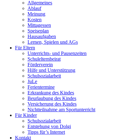
Allgemeines
Ablauf
Meinung
Kosten
Mittagessen
Speiseplan
Hausaufgaben
Lernen, Spielen und AGs
Für Eltern
Unterrichts- und Pausenzeiten
Schulelternbeirat
Förderverein
Hilfe und Unterstützung
Schulsozialarbeit
JuLe
Ferientermine
Erkrankung des Kindes
Beurlaubung des Kindes
Versicherung des Kindes
Nichtteilnahme am Sportunterricht
Für Kinder
Schulsozialarbeit
Entstehung von Dolgi
Tipps für’s Internet
Kontakt