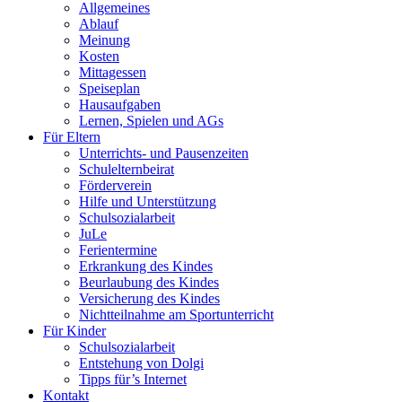
Allgemeines
Ablauf
Meinung
Kosten
Mittagessen
Speiseplan
Hausaufgaben
Lernen, Spielen und AGs
Für Eltern
Unterrichts- und Pausenzeiten
Schulelternbeirat
Förderverein
Hilfe und Unterstützung
Schulsozialarbeit
JuLe
Ferientermine
Erkrankung des Kindes
Beurlaubung des Kindes
Versicherung des Kindes
Nichtteilnahme am Sportunterricht
Für Kinder
Schulsozialarbeit
Entstehung von Dolgi
Tipps für’s Internet
Kontakt