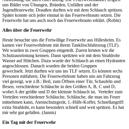
uns Bilder von Übungen, Bränden, Unfällen und der
Jugendfeuerwehr. Draußen durften wir mit dem Schlauch spritzen.
Später konnte sich jeder einmal in das Feuerwehrauto setzen. Die
Feuerwehr hat uns auch noch das Feuerwehrauto erklärt. (Robin)
Alles über die Feuerwehr
Heute besuchte uns die Freiwillige Feuerwehr aus Hillesheim. Es
kamen vier Feuerwehrleute mit ihrem Tanklöschfahrzeug (TLF).
Wir wurden in zwei Gruppen eingeteilt. Zuerst lernten wir die
Schutzausrüstung kennen. Dann spritzten wir mit dem Strahlrohr
Wasser auf Hütchen. Dazu wurde der Schlauch an einen Hydranten
angeschlossen. Danach wurden die beiden Gruppen
gewechselt. Jetzt durften wir uns ins TLF setzen. Es können sechs
Personen mitfahren. Die Feuerwehrleute haben uns am Fahrzeug
viel gezeigt, wie z.B.: Beil, zum Öffnen einer Tür, Schaufeln und
Besen, verschiedene Schläuche in den Größen A, B, C und D,
wobei A der größte und D der kleinste Schlauch ist, Verteiler zum
Verteilen verschiedener Schläuche, Schläuche, die man ins Feuer
mitnehmen kann, Atemschutzgerät, 1.-Hilfe-Koffer, Schnellangriff:
extra Strahlohr, es kann besonders schnell und weit spritzen. Es hat
mir sehr gut gefallen. (Jannis)
Ein Tag mit der Feuerwehr