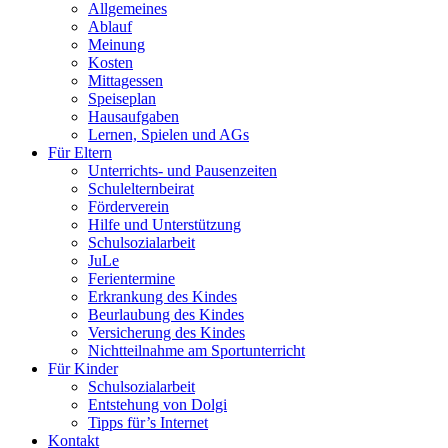
Allgemeines
Ablauf
Meinung
Kosten
Mittagessen
Speiseplan
Hausaufgaben
Lernen, Spielen und AGs
Für Eltern
Unterrichts- und Pausenzeiten
Schulelternbeirat
Förderverein
Hilfe und Unterstützung
Schulsozialarbeit
JuLe
Ferientermine
Erkrankung des Kindes
Beurlaubung des Kindes
Versicherung des Kindes
Nichtteilnahme am Sportunterricht
Für Kinder
Schulsozialarbeit
Entstehung von Dolgi
Tipps für’s Internet
Kontakt