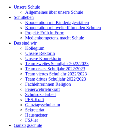
Unsere Schule
Allgemeines über unsere Schule
Schulleben
Kooperation mit Kindertagesstätten
Kooperation mit weiterführenden Schulen
Projekt: Früh in Form
Medienkompetenz macht Schule
Das sind wir
Kollegium
Unsere Rektorin
Unsere Konrektorin
Team zweites Schuljahr 2022/2023
Team erstes Schuljahr 2022/2023
Team viertes Schuljahr 2022/2023
Team drittes Schuljahr 2022/2023
Fachlehrerinnen Religion
Feuerwehrlehrkraft
Schulsozialarbeit
PES-Kraft
Ganztagsschulteam
Sekretariat
Hausmeister
FSJ-ler
Ganztagsschule