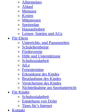
Allgemeines
Ablauf
Meinung
Kosten
Mittagessen
Speiseplan
Hausaufgaben
Lernen, Spielen und AGs
Für Eltern
Unterrichts- und Pausenzeiten
Schulelternbeirat
Förderverein
Hilfe und Unterstützung
Schulsozialarbeit
JuLe
Ferientermine
Erkrankung des Kindes
Beurlaubung des Kindes
Versicherung des Kindes
Nichtteilnahme am Sportunterricht
Für Kinder
Schulsozialarbeit
Entstehung von Dolgi
Tipps für’s Internet
Kontakt